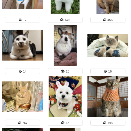
17
675
456
14
13
16
767
13
143