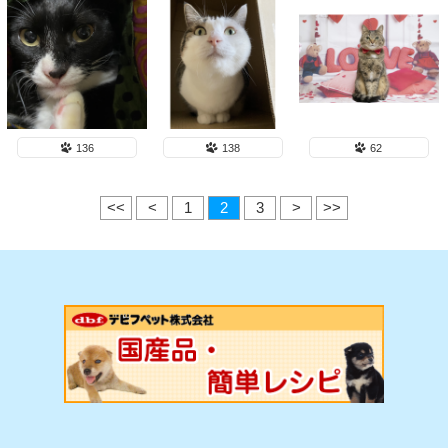
136
138
62
<<
<
1
2
3
>
>>