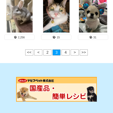
2,256
15
31
<<
<
2
3
4
>
>>