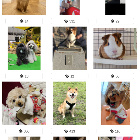
14
331
29
13
12
50
300
413
110