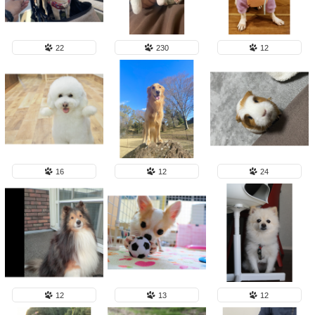
22
230
12
16
12
24
12
13
12