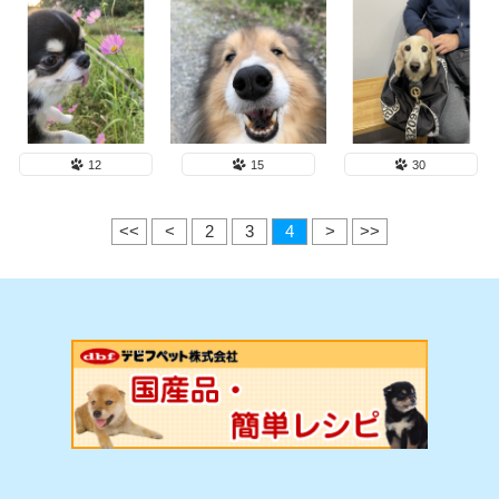
12
15
30
<<
<
2
3
4
>
>>