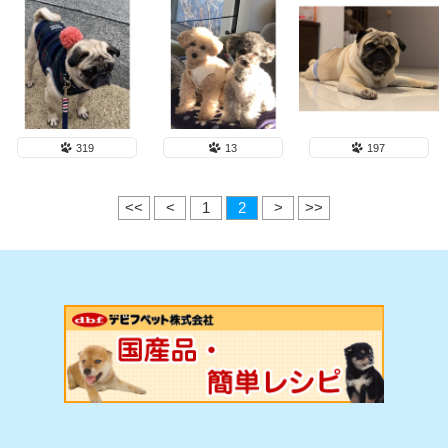
319
13
197
<<
<
1
2
>
>>