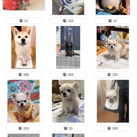
12
163
13
188
363
220
253
20
303