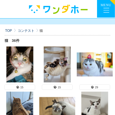
TOP
コンテスト
猫
猫
36件
15
15
29