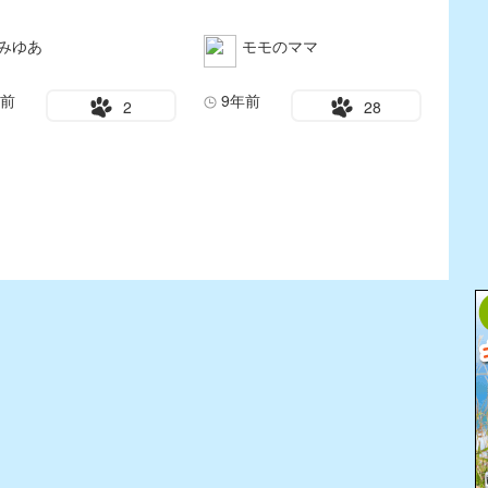
みゆあ
モモのママ
年前
9年前
2
28