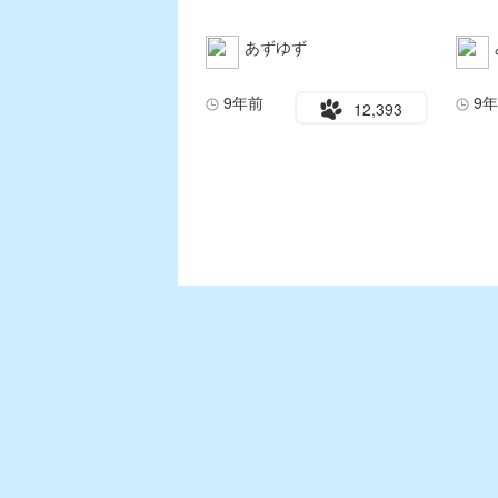
あずゆず
9年前
9
12,393