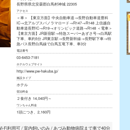
長野県県北安曇郡白馬村神城 22305
アクセス
＜車＞ 【東京方面】中央自動車道→長野自動車道豊科
IC→北アルプスパノラマロード→R147→R148 上信越自
動車道長野IC→R19→オリンピック道路→R148 ＜電車＞
【東京方面】JR新宿駅→特急スーパーあずさ号→白馬駅
下車、車約5分 JR東京駅→長野新幹線→長野駅下車→特
急バス長野白馬線で白馬五竜下車、車3分
電話番号
03-6453-7181
ホテルウェブサイト
http://www.pw-hakuba.jp/
施設タイプ
ホテル
宿泊料金
２食付き 14,040円～
ワンちゃん料金
1頭につき、2,160円
Wi-Fi利用可 / 室内飼いのみ / あづみ動物病院まで車で40分