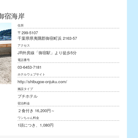
御宿海岸
住所
〒299-5107
千葉県県夷隅郡御宿町浜 2163-57
アクセス
JR外房線「御宿駅」より徒歩5分
電話番号
03-6453-7181
ホテルウェブサイト
http://shibugoe-onjuku.com/
施設タイプ
プチホテル
宿泊料金
２食付き 16,200円～
ワンちゃん料金
1頭につき、1,080円