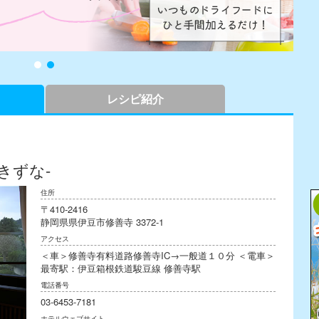
レシピ紹介
きずな-
住所
〒410-2416
静岡県県伊豆市修善寺 3372-1
アクセス
＜車＞修善寺有料道路修善寺IC→一般道１０分 ＜電車＞
最寄駅：伊豆箱根鉄道駿豆線 修善寺駅
電話番号
03-6453-7181
ホテルウェブサイト