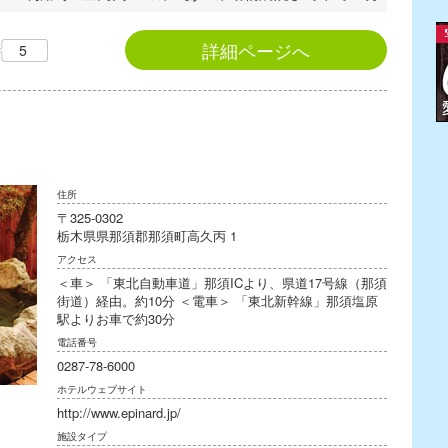
詳細ページへ
5
住所
〒325-0302
栃木県県那須郡那須町高久丙 1
アクセス
＜車＞ 「東北自動車道」那須ICより、県道17号線（那須
街道）経由。約10分 ＜電車＞ 「東北新幹線」那須塩原
駅よりお車で約30分
電話番号
0287-78-6000
ホテルウェブサイト
http://www.epinard.jp/
施設タイプ