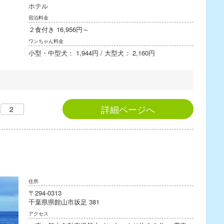
ホテル
宿泊料金
２食付き 16,956円～
ワンちゃん料金
小型・中型犬： 1,944円 / 大型犬： 2,160円
詳細ページへ
2
住所
〒294-0313
千葉県県館山市坂足 381
アクセス