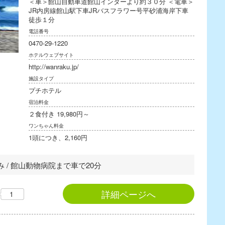
＜車＞館山自動車道館山インターより約３０分 ＜電車＞
JR内房線館山駅下車JRバスフラワー号平砂浦海岸下車
徒歩１分
電話番号
0470-29-1220
ホテルウェブサイト
http://wanraku.jp/
施設タイプ
プチホテル
宿泊料金
２食付き 19,980円～
ワンちゃん料金
1頭につき、2,160円
み / 館山動物病院まで車で20分
詳細ページへ
1