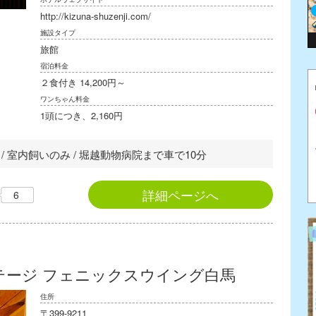
http://kizuna-shuzenji.com/
施設タイプ
旅館
宿泊料金
２食付き 14,200円～
ワンちゃん料金
1頭につき、2,160円
用可 / 室内飼いのみ / 堀越動物病院まで車で10分
詳細ページへ
6
テージ フェニックスウイング白馬
住所
〒399-9211