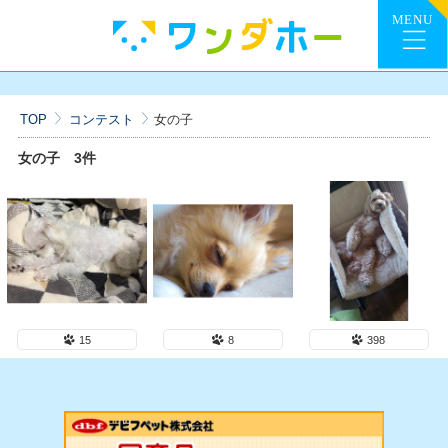
TOP
コンテスト
女の子
女の子
3件
15
8
398