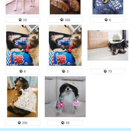
13
102
6
6
3
73
231
33