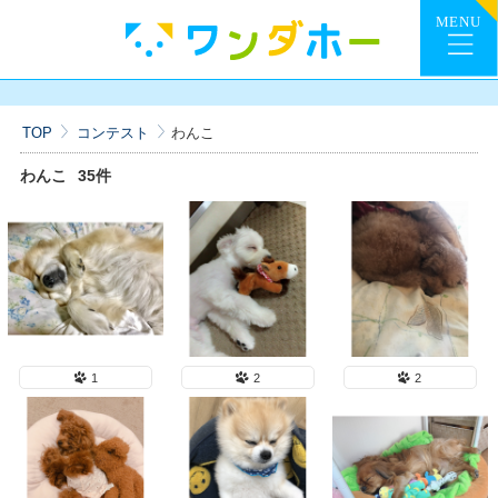
TOP
コンテスト
わんこ
わんこ
35件
1
2
2