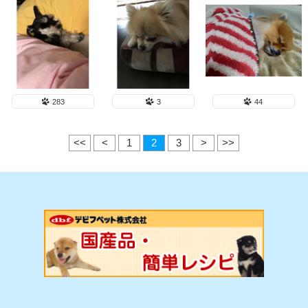
283
3
44
<<
<
1
2
3
>
>>