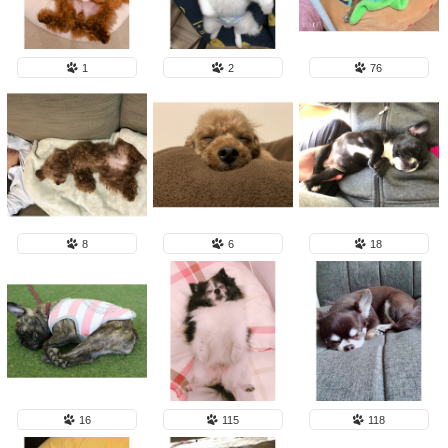
1
2
76
8
6
18
16
115
118