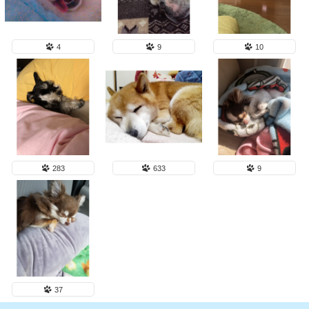
4
9
10
283
633
9
37