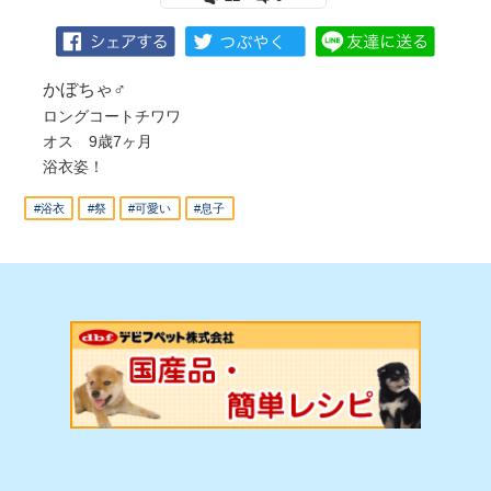
かぼちゃ♂
ロングコートチワワ
オス 9歳7ヶ月
浴衣姿！
#浴衣
#祭
#可愛い
#息子