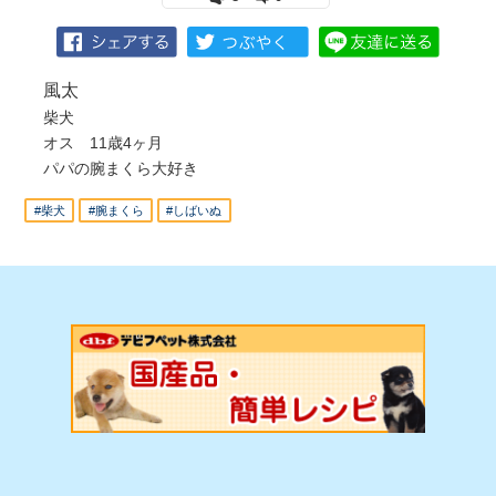
風太
柴犬
オス 11歳4ヶ月
パパの腕まくら大好き
#柴犬
#腕まくら
#しばいぬ