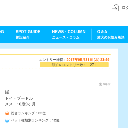
ロ
OG
SPOT GUIDE
NEWS・COLUMN
Q＆A
施設紹介
ニュース・コラム
愛犬のお悩み相談
エントリー締切：
2017年05月31日 (水) 23:59
現在のエントリー数： 271
9年前
縁
トイ・プードル
メス 10歳9ヶ月
総合ランキング：65位
ペット種類別ランキング：12位