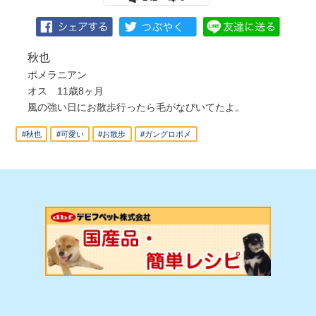
秋也
ポメラニアン
オス 11歳8ヶ月
風の強い日にお散歩行ったら毛がなびいてたよ。
#秋也
#可愛い
#お散歩
#ガングロポメ