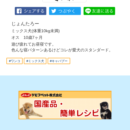
じょんたろー
ミックス犬(体重10kg未満)
オス 10歳7ヶ月
遊び疲れてお昼寝です。
色んな寝パターンあるけどコレが愛犬のスタンダード。
#ワンコ
#ミックス犬
#キャバプー