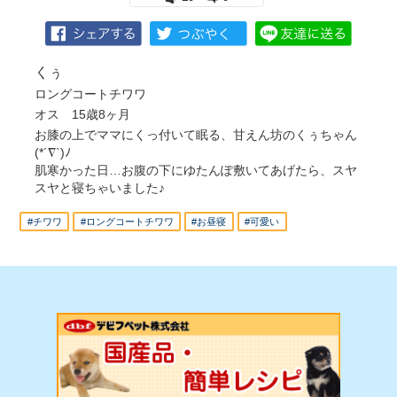
くぅ
ロングコートチワワ
オス 15歳8ヶ月
お膝の上でママにくっ付いて眠る、甘えん坊のくぅちゃん
(*´∇`)ﾉ
肌寒かった日…お腹の下にゆたんぽ敷いてあげたら、スヤ
スヤと寝ちゃいました♪
#チワワ
#ロングコートチワワ
#お昼寝
#可愛い