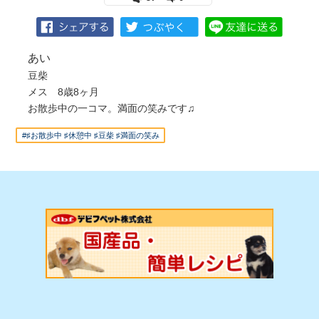
あい
豆柴
メス 8歳8ヶ月
お散歩中の一コマ。満面の笑みです♫
#♯お散歩中 ♯休憩中 ♯豆柴 ♯満面の笑み