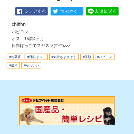
chiffon
パピヨン
オス 15歳4ヶ月
日向ぼっこでスヤスヤ(*˘ᵕ˘*)zzz
#お昼寝
#日向ぼっこ
#気持ちよさそう
#寝顔
#パピヨン
#愛犬
#かわいい