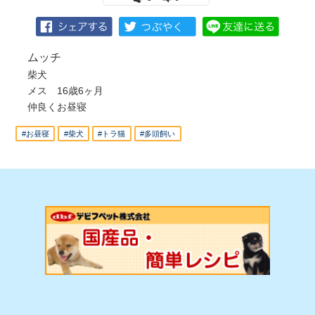
ムッチ
柴犬
メス 16歳6ヶ月
仲良くお昼寝
#お昼寝
#柴犬
#トラ猫
#多頭飼い