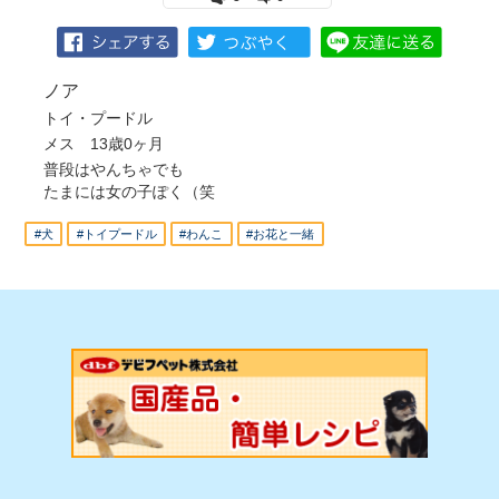
ノア
トイ・プードル
メス 13歳0ヶ月
普段はやんちゃでも
たまには女の子ぽく（笑
#犬
#トイプードル
#わんこ
#お花と一緒