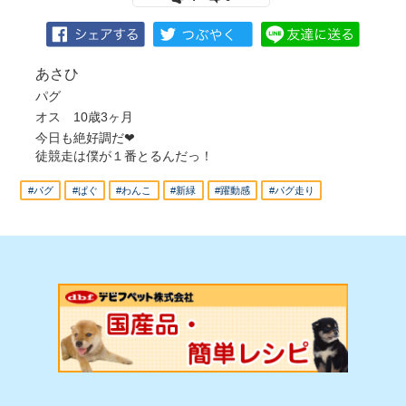
あさひ
パグ
オス 10歳3ヶ月
今日も絶好調だ❤︎
徒競走は僕が１番とるんだっ！
#パグ
#ぱぐ
#わんこ
#新緑
#躍動感
#パグ走り