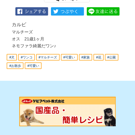
カルビ
マルチーズ
オス 21歳1ヶ月
ネモファラ綺麗だワン♪
#犬
#ワンコ
#マルチーズ
#可愛い
#家族
#花
#公園
#お散歩
#可愛い