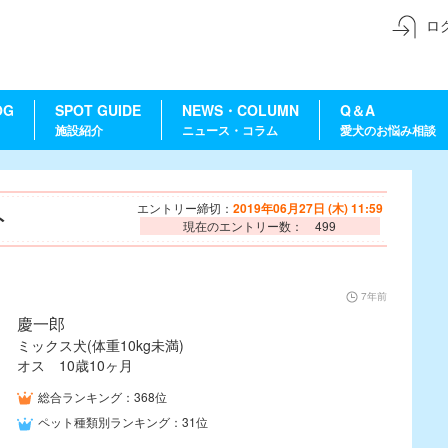
ロ
OG
SPOT GUIDE
NEWS・COLUMN
Q＆A
施設紹介
ニュース・コラム
愛犬のお悩み相談
エントリー締切：
2019年06月27日 (木) 11:59
ト
現在のエントリー数： 499
7年前
慶一郎
ミックス犬(体重10kg未満)
オス 10歳10ヶ月
総合ランキング：368位
ペット種類別ランキング：31位