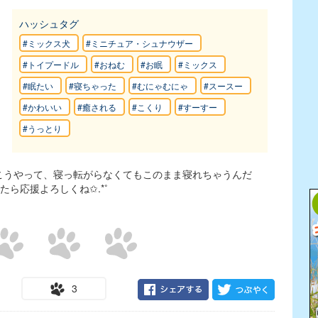
ハッシュタグ
#ミックス犬
#ミニチュア・シュナウザー
#トイプードル
#おねむ
#お眠
#ミックス
#眠たい
#寝ちゃった
#むにゃむにゃ
#スースー
#かわいい
#癒される
#こくり
#すーすー
#うっとり
こうやって、寝っ転がらなくてもこのまま寝れちゃうんだ
ら応援よろしくね✩.*˚
3