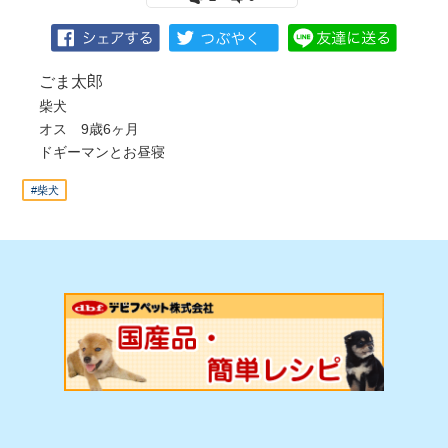
ごま太郎
柴犬
オス 9歳6ヶ月
ドギーマンとお昼寝
#柴犬