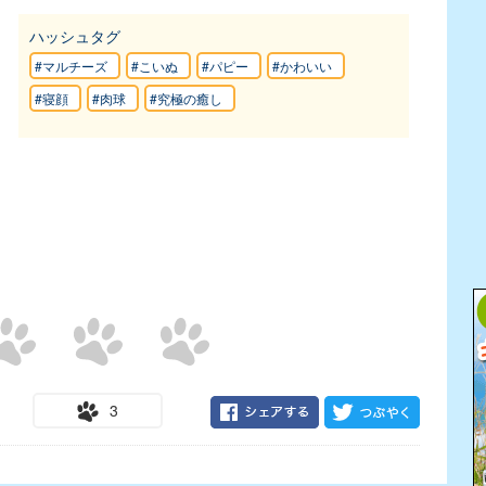
ハッシュタグ
#マルチーズ
#こいぬ
#パピー
#かわいい
#寝顔
#肉球
#究極の癒し
3