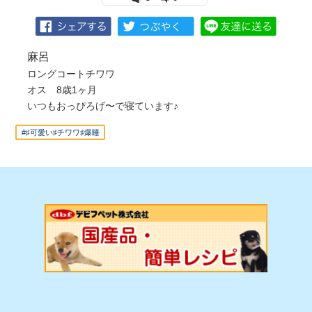
麻呂
ロングコートチワワ
オス 8歳1ヶ月
いつもおっぴろげ〜で寝ています♪
#♯可愛い♯チワワ♯爆睡