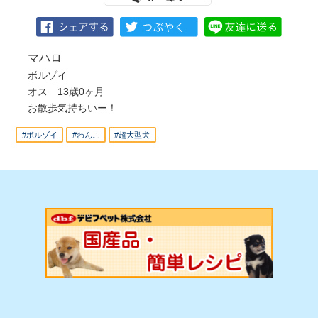
マハロ
ボルゾイ
オス 13歳0ヶ月
お散歩気持ちいー！
#ボルゾイ
#わんこ
#超大型犬