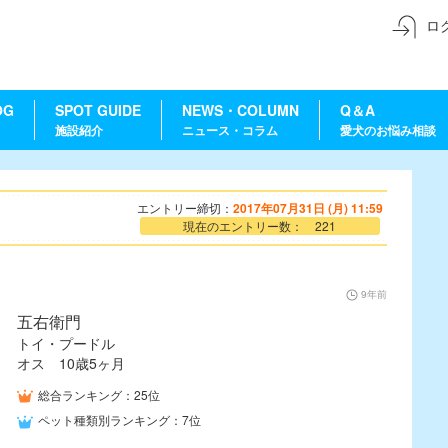
ロ
OG
SPOT GUIDE
NEWS・COLUMN
Q＆A
施設紹介
ニュース・コラム
愛犬のお悩み相談
エントリー締切：
2017年07月31日 (月) 11:59
現在のエントリー数： 221
9年前
五右衛門
トイ・プードル
オス 10歳5ヶ月
総合ランキング：25位
ペット種類別ランキング：7位