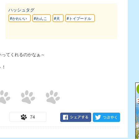
ハッシュタグ
#かわいい
#わんこ
#犬
#トイプードル
いってくれるのかなぁ～
～！
74