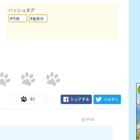
ハッシュタグ
#竹林
#修善寺
61
9年前