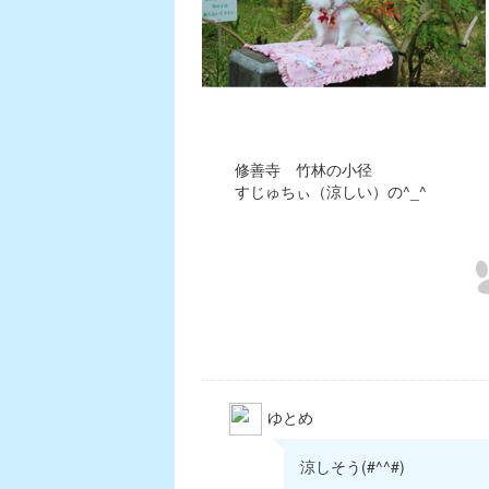
修善寺 竹林の小径
すじゅちぃ（涼しい）の^_^
ゆとめ
涼しそう(#^^#)