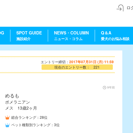
ロ
OG
SPOT GUIDE
NEWS・COLUMN
Q＆A
施設紹介
ニュース・コラム
愛犬のお悩み相談
エントリー締切：
2017年07月31日 (月) 11:59
現在のエントリー数： 221
9年前
めるも
ポメラニアン
メス 13歳2ヶ月
総合ランキング：28位
ペット種類別ランキング：3位