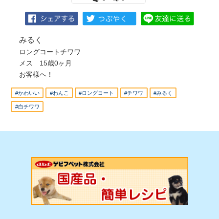
みるく
ロングコートチワワ
メス 15歳0ヶ月
お客様へ！
#かわいい
#わんこ
#ロングコート
#チワワ
#みるく
#白チワワ