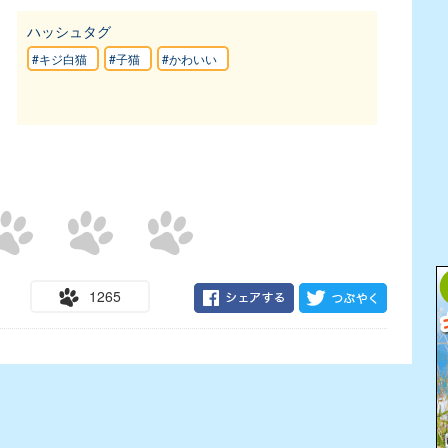
ハッシュタグ
#キジ白猫
#子猫
#かわいい
1265