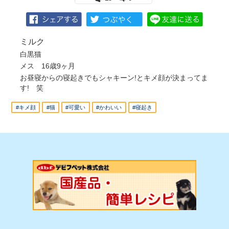
ミルク
白黒猫
メス 16歳9ヶ月
お昼寝からの寝起きでもシャキーン!とキメ顔が決まってま
す! 笑
#キメ顔
#猫
#可愛い
#かわいい
#寝起き