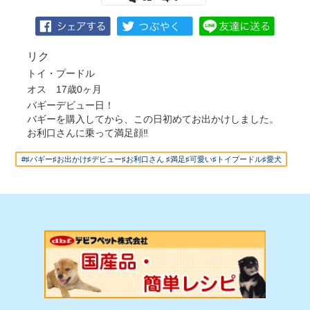
リク
トイ・プードル
オス 17歳0ヶ月
バギーデビュー日！
バギーを購入してから、この日初めてお出かけしました。
お利口さんに乗って満足顔‼
#♯バギー♯お出かけ♯デビュー♯お利口さん ♯満足♯可愛い♯トイプードル♯愛犬