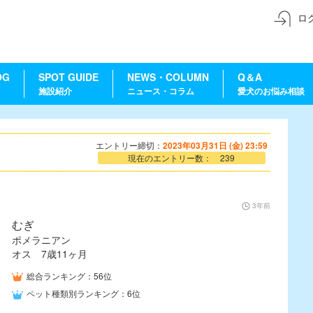
ロ
OG
SPOT GUIDE
NEWS・COLUMN
Q＆A
施設紹介
ニュース・コラム
愛犬のお悩み相談
エントリー締切：
2023年03月31日 (金) 23:59
現在のエントリー数： 239
3年前
むぎ
ポメラニアン
オス 7歳11ヶ月
総合ランキング：56位
ペット種類別ランキング：6位