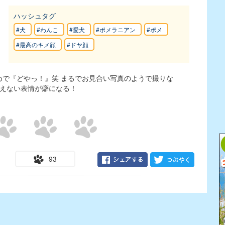
ハッシュタグ
#犬
#わんこ
#愛犬
#ポメラニアン
#ポメ
#最高のキメ顔
#ドヤ顔
めで『どやっ！』笑 まるでお見合い写真のようで撮りな
言えない表情が癖になる！
93