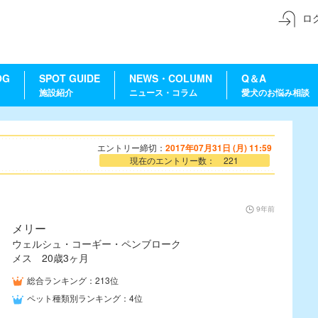
ロ
OG
SPOT GUIDE
NEWS・COLUMN
Q＆A
施設紹介
ニュース・コラム
愛犬のお悩み相談
エントリー締切：
2017年07月31日 (月) 11:59
現在のエントリー数： 221
9年前
メリー
ウェルシュ・コーギー・ペンブローク
メス 20歳3ヶ月
総合ランキング：213位
ペット種類別ランキング：4位