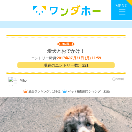
第2回
愛犬とおでかけ！
エントリー締切:
2017年07月31日 (月) 11:59
現在のエントリー数:
221
9年前
Miho
総合ランキング：151位
ペット種類別ランキング：22位