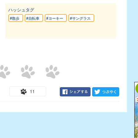
ハッシュタグ
#散歩
#自転車
#ヨーキー
#サングラス
11