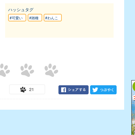
ハッシュタグ
#可愛い
#雑種
#わんこ
21