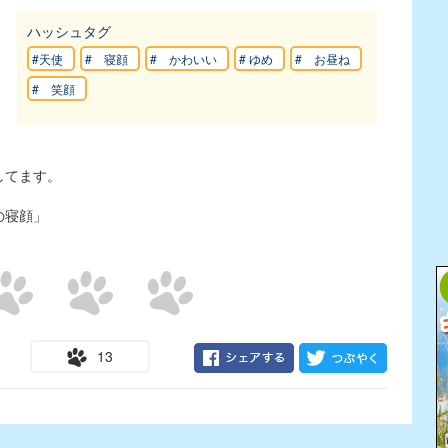
ハッシュタグ
#天使
# 寝顔
# かわいい
# ゆめ
# お昼ね
# 笑顔
してます。
の寝顔」
13