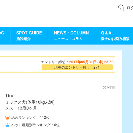
ロ
OG
SPOT GUIDE
NEWS・COLUMN
Q＆A
施設紹介
ニュース・コラム
愛犬のお悩み相談
エントリー締切：
2017年05月31日 (水) 23:59
現在のエントリー数： 271
9年前
Tina
ミックス犬(体重10kg未満)
メス 13歳0ヶ月
総合ランキング：112位
ペット種類別ランキング：6位