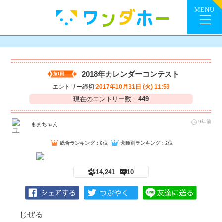
2018年カレンダーコンテスト
第1回
エントリー締切:
2017年10月31日 (火) 11:59
現在のエントリー数:
449
9年前
ままちゃん
総合ランキング：6位
犬種別ランキング：2位
14,241
10
じぜる