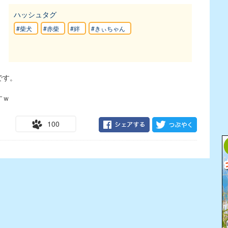
ハッシュタグ
#柴犬
#赤柴
#絆
#きぃちゃん
です。
すｗ
100