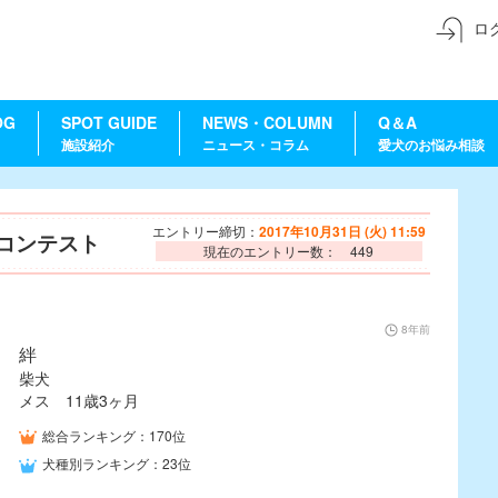
ロ
OG
SPOT GUIDE
NEWS・COLUMN
Q＆A
施設紹介
ニュース・コラム
愛犬のお悩み相談
エントリー締切：
2017年10月31日 (火) 11:59
ーコンテスト
現在のエントリー数： 449
8年前
絆
柴犬
メス 11歳3ヶ月
総合ランキング：170位
犬種別ランキング：23位