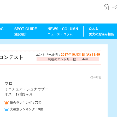
ロ
OG
SPOT GUIDE
NEWS・COLUMN
Q＆A
施設紹介
ニュース・コラム
愛犬のお悩み相談
エントリー締切：
2017年10月31日 (火) 11:59
ーコンテスト
現在のエントリー数： 449
8年前
マロ
ミニチュア・シュナウザー
オス 17歳3ヶ月
総合ランキング：75位
犬種別ランキング：3位