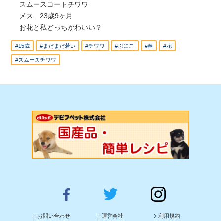
スムースコートチワワ
メス 23歳9ヶ月
お花と私どっちかわいい？
#15歳
#まだまだ若い
#チワワ
#ぶにこ
#春
#花
#スムースチワワ
お問い合わせ
運営会社
利用規約