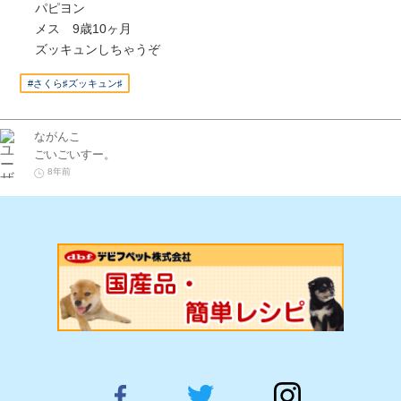
パピヨン
メス 9歳10ヶ月
ズッキュンしちゃうぞ
#さくら♯ズッキュン♯
ながんこ
ごいごいすー。
8年前