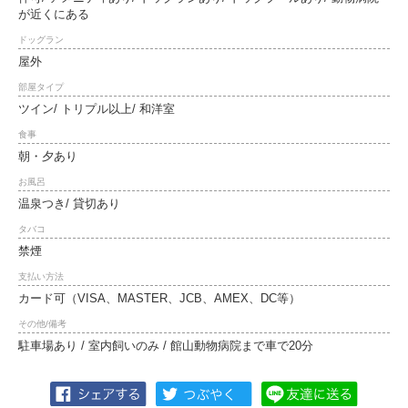
が近くにある
ドッグラン
屋外
部屋タイプ
ツイン/ トリプル以上/ 和洋室
食事
朝・夕あり
お風呂
温泉つき/ 貸切あり
タバコ
禁煙
支払い方法
カード可（VISA、MASTER、JCB、AMEX、DC等）
その他/備考
駐車場あり / 室内飼いのみ / 館山動物病院まで車で20分