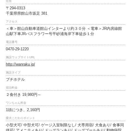
住所
〒294-0313
千葉県県館山市坂足 381
アクセス
＜車＞館山自動車道館山インターより約３０分 ＜電車＞JR内房線館
山駅下車JRバスフラワー号平砂浦海岸下車徒歩１分
電話番号
0470-29-1220
施設ウェブサイトURL
http://wanraku.jp/
施設タイプ
プチホテル
宿泊料金
２食付き 19,980円～
ワンちゃん料金
1頭につき、2,160円
愛犬こだわりポイント
小型犬可/ 中型犬可/ ゲージ入室制限なし/ 犬専用宿/ 犬食あり/ 食事同
伴可/ アメニティあり/ ドッグランあり/ ドッグプールあり/ 動物病院