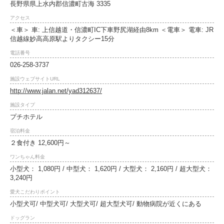
長野県県上水内郡信濃町古海 3335
アクセス
＜車＞ 車: 上信越道・信濃町IC下車野尻湖経由8km ＜電車＞ 電車: JR
信越線妙高高原駅よりタクシー15分
電話番号
026-258-3737
施設ウェブサイトURL
http://www.jalan.net/yad312637/
施設タイプ
プチホテル
宿泊料金
２食付き 12,600円～
ワンちゃん料金
小型犬： 1,080円 / 中型犬： 1,620円 / 大型犬： 2,160円 / 超大型犬：
3,240円
愛犬こだわりポイント
小型犬可/ 中型犬可/ 大型犬可/ 超大型犬可/ 動物病院が近くにある
ドッグラン