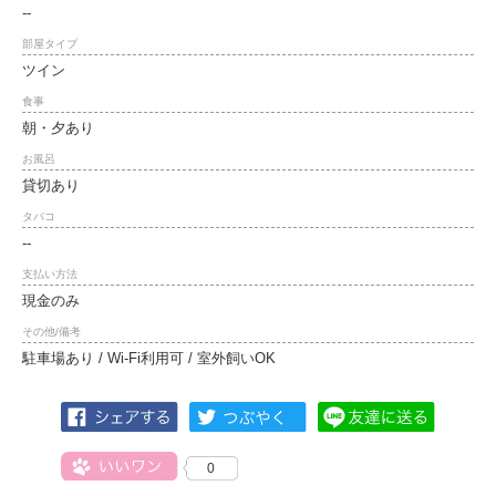
--
部屋タイプ
ツイン
食事
朝・夕あり
お風呂
貸切あり
タバコ
--
支払い方法
現金のみ
その他/備考
駐車場あり / Wi-Fi利用可 / 室外飼いOK
0