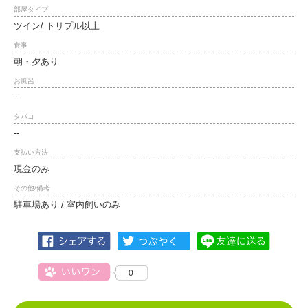
部屋タイプ
ツイン/ トリプル以上
食事
朝・夕あり
お風呂
--
タバコ
--
支払い方法
現金のみ
その他/備考
駐車場あり / 室内飼いのみ
0