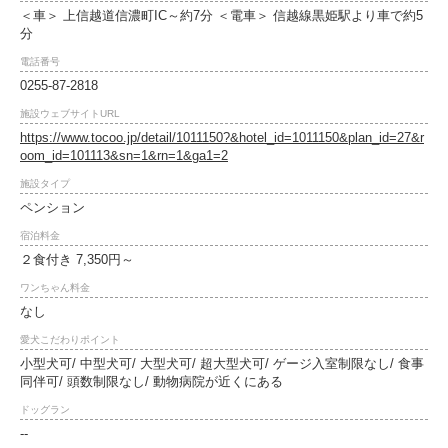
＜車＞ 上信越道信濃町IC～約7分 ＜電車＞ 信越線黒姫駅より車で約5
分
電話番号
0255-87-2818
施設ウェブサイトURL
https://www.tocoo.jp/detail/1011150?&hotel_id=1011150&plan_id=27&r
oom_id=101113&sn=1&rn=1&ga1=2
施設タイプ
ペンション
宿泊料金
２食付き 7,350円～
ワンちゃん料金
なし
愛犬こだわりポイント
小型犬可/ 中型犬可/ 大型犬可/ 超大型犬可/ ゲージ入室制限なし/ 食事
同伴可/ 頭数制限なし/ 動物病院が近くにある
ドッグラン
--