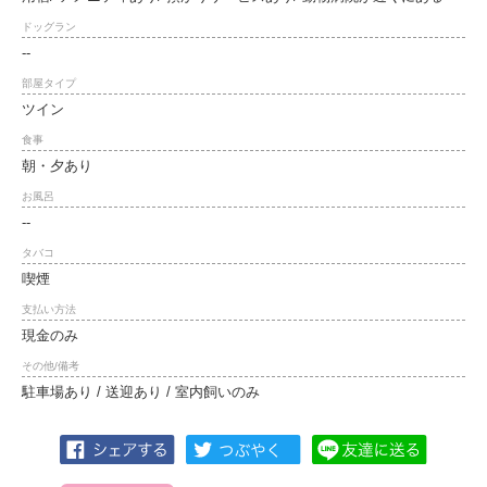
ドッグラン
--
部屋タイプ
ツイン
食事
朝・夕あり
お風呂
--
タバコ
喫煙
支払い方法
現金のみ
その他/備考
駐車場あり / 送迎あり / 室内飼いのみ