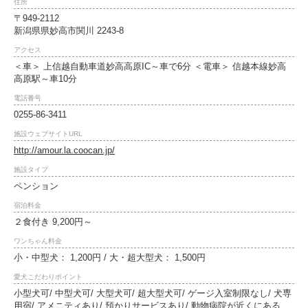
住所
〒949-2112
新潟県県妙高市関川 2243‐8
アクセス
＜車＞ 上信越自動車道妙高高原IC～車で6分 ＜電車＞ 信越本線妙高
高原駅～車10分
電話番号
0255-86-3411
施設ウェブサイトURL
http://amour.la.coocan.jp/
施設タイプ
ペンション
宿泊料金
２食付き 9,200円～
ワンちゃん料金
小・中型犬： 1,200円 / 大・超大型犬： 1,500円
愛犬こだわりポイント
小型犬可/ 中型犬可/ 大型犬可/ 超大型犬可/ ゲージ入室制限なし/ 犬専
用宿/ アメニティあり/ 預かりサービスあり/ 動物病院が近くにある