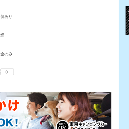
貸切あり
禁煙
現金のみ
0