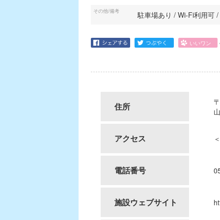
その他/備考
駐車場あり / Wi-Fi利用可
〒
住所
山
アクセス
＜
電話番号
0
施設ウェブサイト
h